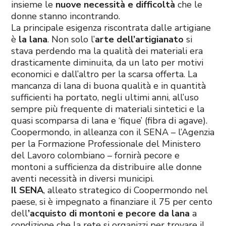
insieme le
nuove necessità e difficoltà
che le
donne stanno incontrando.
La principale esigenza riscontrata dalle artigiane
è
la lana
. Non solo l’
arte dell’artigianato
si
stava perdendo ma la qualità dei materiali era
drasticamente diminuita, da un lato per motivi
economici e dall’altro per la scarsa offerta. La
mancanza di lana di buona qualità e in quantità
sufficienti ha portato, negli ultimi anni, all’uso
sempre più frequente di materiali sintetici e la
quasi scomparsa di lana e ‘fique’ (fibra di agave).
Coopermondo, in alleanza con il SENA – l’Agenzia
per la Formazione Professionale del Ministero
del Lavoro colombiano – fornirà pecore e
montoni a sufficienza da distribuire alle donne
aventi necessità in diversi municipi.
Il SENA
, alleato strategico di Coopermondo nel
paese, si è impegnato a finanziare il 75 per cento
dell
’acquisto di montoni e pecore da lana
a
condizione che la rete si organizzi per trovare il