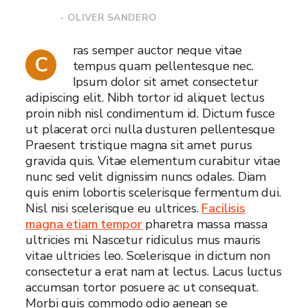
- OLIVER SANDERO
ras semper auctor neque vitae
C
tempus quam pellentesque nec.
Ipsum dolor sit amet consectetur
adipiscing elit. Nibh tortor id aliquet lectus
proin nibh nisl condimentum id. Dictum fusce
ut placerat orci nulla dusturen pellentesque
Praesent tristique magna sit amet purus
gravida quis. Vitae elementum curabitur vitae
nunc sed velit dignissim nuncs odales. Diam
quis enim lobortis scelerisque fermentum dui.
Nisl nisi scelerisque eu ultrices.
Facilisis
magna etiam tempor
pharetra massa massa
ultricies mi. Nascetur ridiculus mus mauris
vitae ultricies leo. Scelerisque in dictum non
consectetur a erat nam at lectus. Lacus luctus
accumsan tortor posuere ac ut consequat.
Morbi quis commodo odio aenean se