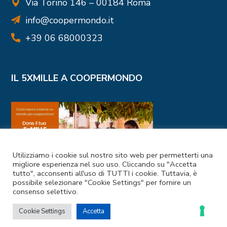
Via Torino 146 – 00184 Roma
info@coopermondo.it
+39 06 68000323
IL 5XMILLE A COOPERMONDO
Utilizziamo i cookie sul nostro sito web per permetterti una
migliore esperienza nel suo uso. Cliccando su "Accetta
tutto", acconsenti all'uso di TUTTI i cookie. Tuttavia, è
possibile selezionare "Cookie Settings" per fornire un
consenso selettivo.
Cookie Settings
Accetta
I NOSTRI CANALI SOCIAL