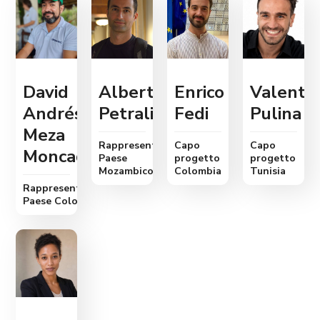
David
Alberto
Enrico
Valenti
Andrés
Petralia
Fedi
Pulina
Meza
Rappresentante
Capo
Capo
Moncada
Paese
progetto
progetto
Mozambico
Colombia
Tunisia
Rappresentante
Paese Colombia