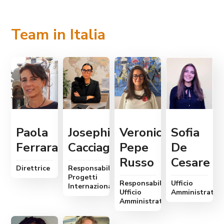
Team in Italia
Paola
Josephine
Veronica
Sofia
Ferrara
Cacciaguerra
Pepe
De
Russo
Cesare
Direttrice
Responsabile
Progetti
Responsabile
Ufficio
Internazionali
Ufficio
Amministrativ
Amministrativo