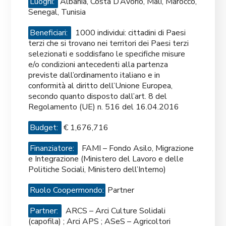
Luoghi:
Albania, Costa D’Avorio, Mali, Marocco,
Senegal, Tunisia
Beneficiari:
1000 individui: cittadini di Paesi
terzi che si trovano nei territori dei Paesi terzi
selezionati e soddisfano le specifiche misure
e/o condizioni antecedenti alla partenza
previste dall’ordinamento italiano e in
conformità al diritto dell’Unione Europea,
secondo quanto disposto dall’art. 8 del
Regolamento (UE) n. 516 del 16.04.2016
Budget:
€ 1,676,716
Finanziatore:
FAMI – Fondo Asilo, Migrazione
e Integrazione (Ministero del Lavoro e delle
Politiche Sociali, Ministero dell’Interno)
Ruolo Coopermondo:
Partner
Partner:
ARCS – Arci Culture Solidali
(capofila) ; Arci APS ; ASeS – Agricoltori