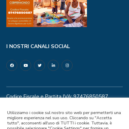
I NOSTRI CANALI SOCIAL
Codice Fiscale e Partita IVA: 97476850587
Privacy Policy
–
Cookie Policy
© 2025 Coopermondo | Customizzato da
Utilizziamo i cookie sul nostro sito web per permetterti una
migliore esperienza nel suo uso. Cliccando su "Accetta
Ideapura.it
tutto", acconsenti all'uso di TUTTI i cookie. Tuttavia, è
possibile selezionare "Cookie Settings" per fornire un