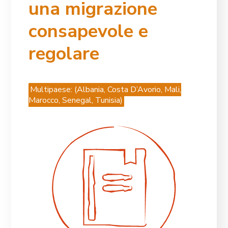
una migrazione
consapevole e
regolare
Multipaese: (Albania, Costa D’Avorio, Mali,
Marocco, Senegal, Tunisia)