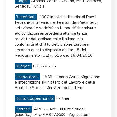
Luoghi:
Albania, Costa D’Avorio, Mali, Marocco,
Senegal, Tunisia
Beneficiari:
1000 individui: cittadini di Paesi
terzi che si trovano nei territori dei Paesi terzi
selezionati e soddisfano le specifiche misure
e/o condizioni antecedenti alla partenza
previste dall’ordinamento italiano e in
conformità al diritto dell’Unione Europea,
secondo quanto disposto dall’art. 8 del
Regolamento (UE) n. 516 del 16.04.2016
Budget:
€ 1,676,716
Finanziatore:
FAMI – Fondo Asilo, Migrazione
e Integrazione (Ministero del Lavoro e delle
Politiche Sociali, Ministero dell’Interno)
Ruolo Coopermondo:
Partner
Partner:
ARCS – Arci Culture Solidali
(capofila) ; Arci APS ; ASeS – Agricoltori