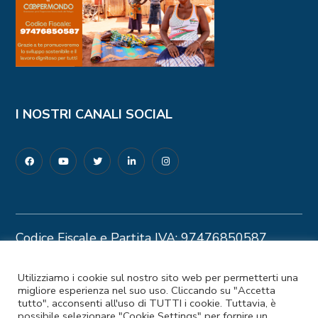
I NOSTRI CANALI SOCIAL
Codice Fiscale e Partita IVA: 97476850587
Privacy Policy
–
Cookie Policy
© 2025 Coopermondo | Customizzato da
Utilizziamo i cookie sul nostro sito web per permetterti una
migliore esperienza nel suo uso. Cliccando su "Accetta
Ideapura.it
tutto", acconsenti all'uso di TUTTI i cookie. Tuttavia, è
possibile selezionare "Cookie Settings" per fornire un