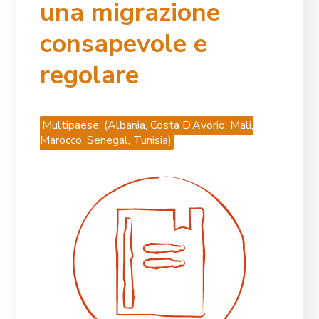
una migrazione
consapevole e
regolare
Multipaese: (Albania, Costa D’Avorio, Mali,
Marocco, Senegal, Tunisia)