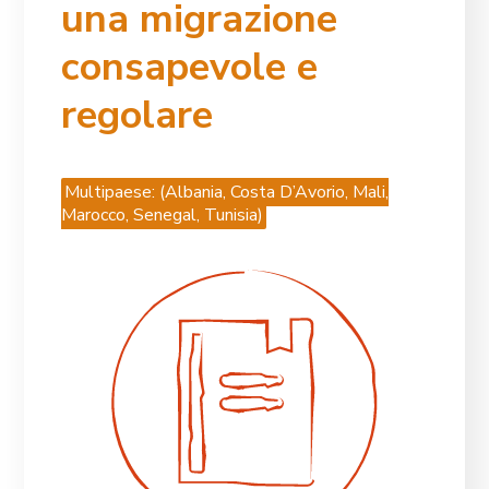
una migrazione
consapevole e
regolare
Multipaese: (Albania, Costa D’Avorio, Mali,
Marocco, Senegal, Tunisia)