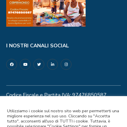
I NOSTRI CANALI SOCIAL
Codice Fiscale e Partita IVA: 97476850587
Privacy Policy
–
Cookie Policy
© 2025 Coopermondo | Customizzato da
Utilizziamo i cookie sul nostro sito web per permetterti una
migliore esperienza nel suo uso. Cliccando su "Accetta
Ideapura.it
tutto", acconsenti all'uso di TUTTI i cookie. Tuttavia, è
possibile selezionare "Cookie Settings" per fornire un