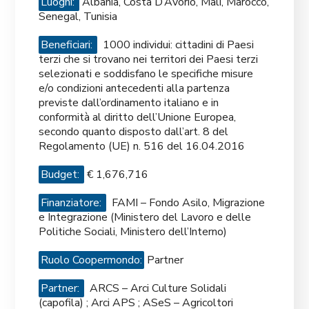
Luoghi:
Albania, Costa D’Avorio, Mali, Marocco,
Senegal, Tunisia
Beneficiari:
1000 individui: cittadini di Paesi
terzi che si trovano nei territori dei Paesi terzi
selezionati e soddisfano le specifiche misure
e/o condizioni antecedenti alla partenza
previste dall’ordinamento italiano e in
conformità al diritto dell’Unione Europea,
secondo quanto disposto dall’art. 8 del
Regolamento (UE) n. 516 del 16.04.2016
Budget:
€ 1,676,716
Finanziatore:
FAMI – Fondo Asilo, Migrazione
e Integrazione (Ministero del Lavoro e delle
Politiche Sociali, Ministero dell’Interno)
Ruolo Coopermondo:
Partner
Partner:
ARCS – Arci Culture Solidali
(capofila) ; Arci APS ; ASeS – Agricoltori