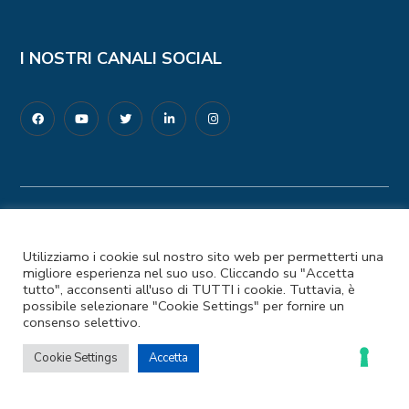
I NOSTRI CANALI SOCIAL
Codice Fiscale e Partita IVA: 97476850587
Privacy Policy
–
Cookie Policy
Utilizziamo i cookie sul nostro sito web per permetterti una
© 2025 Coopermondo | Customizzato da
migliore esperienza nel suo uso. Cliccando su "Accetta
Ideapura.it
tutto", acconsenti all'uso di TUTTI i cookie. Tuttavia, è
possibile selezionare "Cookie Settings" per fornire un
consenso selettivo.
LE TUE PREFERENZE RELATIVE ALLA
PRIVACY
Cookie Settings
Accetta
Informativa sulla raccolta