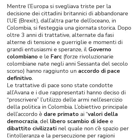
Mentre l’Europa si svegliava triste per la
decisione dei cittadini britannici di abbandonare
l’UE (Brexit), dall’altra parte dell’oceano, in
Colombia, si festeggia una giornata storica. Dopo
oltre 3 anni di trattative, alternate da fasi
alterne di tensione e guerriglie e momenti di
grandi entusiasmi e speranze, il
Governo
colombiano
e le
Farc
(forze rivoluzionarie
colombiane nate negli anni Sessanta del secolo
scorso) hanno raggiunto un
accordo di pace
definitivo
.
Le trattative di pace sono state condotte
all’Avana e i due rappresentati hanno deciso di
“proscrivere” l’utilizzo delle armi nell’esercizio
della politica in Colombia. L’obiettivo principale
dell’accordo è
dare primato
ai “
valori della
democrazia
, del
libero scambio di idee
e
dibattito civilizzati
nel quale non c’è spazio per
l’intolleranza e la persecuzione per ragioni