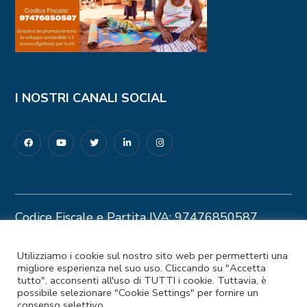
I NOSTRI CANALI SOCIAL
Codice Fiscale e Partita IVA: 97476850587
Privacy Policy
–
Cookie Policy
© 2025 Coopermondo | Customizzato da
Utilizziamo i cookie sul nostro sito web per permetterti una
migliore esperienza nel suo uso. Cliccando su "Accetta
Ideapura.it
tutto", acconsenti all'uso di TUTTI i cookie. Tuttavia, è
possibile selezionare "Cookie Settings" per fornire un
consenso selettivo.