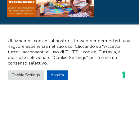
I NOSTRI CANALI SOCIAL
Utilizziamo i cookie sul nostro sito web per permetterti una
migliore esperienza nel suo uso. Cliccando su "Accetta
tutto", acconsenti all'uso di TUTTI i cookie. Tuttavia, è
possibile selezionare "Cookie Settings" per fornire un
consenso selettivo.
Cookie Settings
Accetta
Codice Fiscale e Partita IVA: 97476850587
Privacy Policy
–
Cookie Policy
© 2025 Coopermondo | Customizzato da
Ideapura.it
LE TUE PREFERENZE RELATIVE ALLA