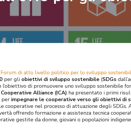
l
Forum di alto livello politico per lo sviluppo sostenibi
0
per gli
obiettivi di sviluppo sostenibile
(
SDGs
dall’a
on l’obiettivo di promuovere uno sviluppo sostenibile f
 Cooperative Alliance (ICA)
ha presentato i primi risul
 per
impegnare le cooperative verso gli obiettivi di 
 le cooperative nel processo di attuazione degli SDGs
ertà offrendo formazione e assistenza tecnica cooperativ
rative gestite da donne, giovani o popolazioni indigene