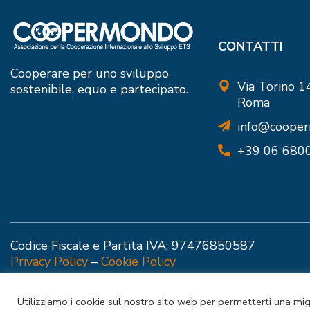
CONTATTI
Cooperare per uno sviluppo
Via Torino 
sostenibile, equo e partecipato.
Roma
info@cooper
+39 06 680
Codice Fiscale e Partita IVA: 97476850587
Privacy Policy
–
Cookie Policy
Utilizziamo i cookie sul nostro sito web per permetterti una mig
Informativa s