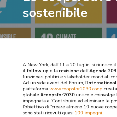
sostenibile
A New York, dall’11 a 20 luglio, si riunisce i
il
follow-up
e la
revisione
dell’
Agenda 203
funzionari politici e stakeholder mondiali c
Ad un side event del Forum, l’
International
piattaforma
www.coopsfor2030.coop
creata
globale
#coopsfor2030
unisce e coinvolge
impegnata a “Contribuire ad eliminare la pov
l’obiettivo di “creare almeno 10 nuove coope
sono stati ricevuti quasi
100 impegni
.