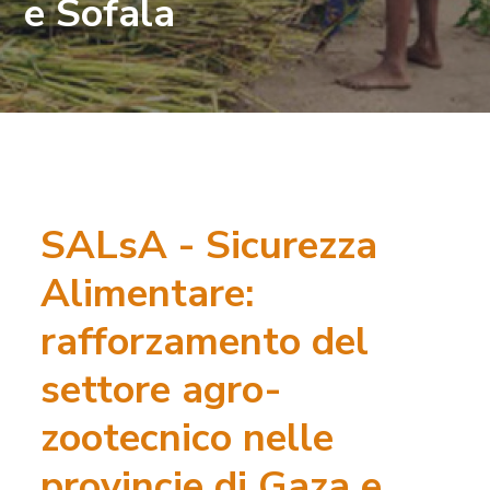
e Sofala
SALsA - Sicurezza
Alimentare:
rafforzamento del
settore agro-
zootecnico nelle
provincie di Gaza e