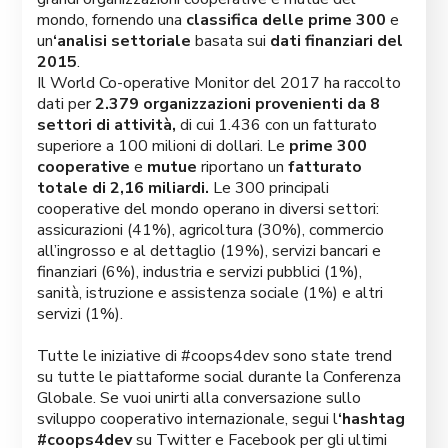
mondo, fornendo una
classifica delle prime 300
e
un
‘analisi settoriale
basata sui
dati finanziari del
2015
.
Il World Co-operative Monitor del 2017 ha raccolto
dati per
2.379 organizzazioni provenienti da 8
settori di attività,
di cui 1.436 con un fatturato
superiore a 100 milioni di dollari. Le
prime 300
cooperative
e
mutue
riportano un
fatturato
totale di 2,16 miliardi.
Le 300 principali
cooperative del mondo operano in diversi settori:
assicurazioni (41%), agricoltura (30%), commercio
all’ingrosso e al dettaglio (19%), servizi bancari e
finanziari (6%), industria e servizi pubblici (1%),
sanità, istruzione e assistenza sociale (1%) e altri
servizi (1%).
Tutte le iniziative di #coops4dev sono state trend
su tutte le piattaforme social durante la Conferenza
Globale. Se vuoi unirti alla conversazione sullo
sviluppo cooperativo internazionale, segui l
‘hashtag
#coops4dev
su Twitter e Facebook per gli ultimi