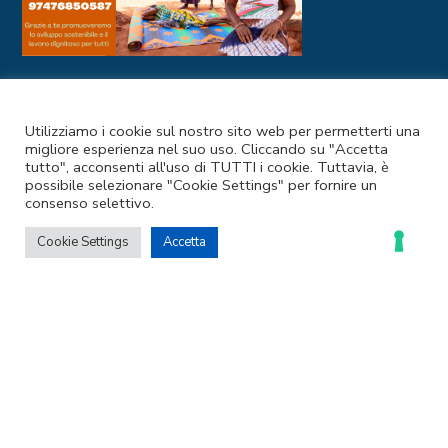
I NOSTRI CANALI SOCIAL
Utilizziamo i cookie sul nostro sito web per permetterti una
migliore esperienza nel suo uso. Cliccando su "Accetta
tutto", acconsenti all'uso di TUTTI i cookie. Tuttavia, è
possibile selezionare "Cookie Settings" per fornire un
consenso selettivo.
Cookie Settings
Accetta
Codice Fiscale e Partita IVA: 97476850587
Privacy Policy
–
Cookie Policy
© 2025 Coopermondo | Customizzato da
Ideapura.it
LE TUE PREFERENZE RELATIVE ALLA