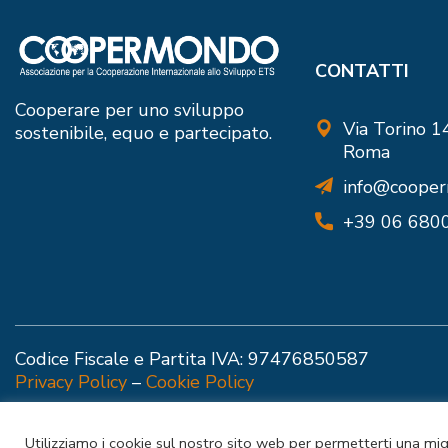
CONTATTI
Cooperare per uno sviluppo
Via Torino 
sostenibile, equo e partecipato.
Roma
info@cooper
+39 06 680
Codice Fiscale e Partita IVA: 97476850587
Privacy Policy
–
Cookie Policy
Utilizziamo i cookie sul nostro sito web per permetterti una mig