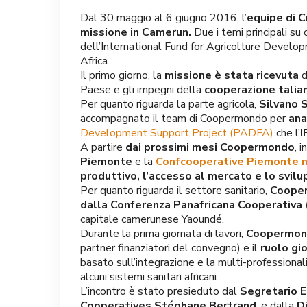
Dal 30 maggio al 6 giugno 2016, l’
equipe di 
missione in Camerun.
Due i temi principali su c
dell’International Fund for Agricolture Develop
Africa.
Il primo giorno, la
missione è stata ricevuta
d
Paese e gli impegni della
cooperazione talian
Per quanto riguarda la parte agricola,
Silvano S
accompagnato il team di Coopermondo per
ana
Development Support Project (PADFA)
che l’
I
A partire
dai prossimi mesi Coopermondo
, 
Piemonte
e la
Confcooperative Piemonte 
produttivo, l’accesso al mercato e lo svil
Per quanto riguarda il settore sanitario,
Cooper
dalla Conferenza Panafricana Cooperativa
capitale camerunese Yaoundé.
Durante la prima giornata di lavori,
Coopermondo
partner finanziatori del convegno) e il
ruolo gio
basato sull’integrazione e la multi-professionali
alcuni sistemi sanitari africani.
L’incontro è stato presieduto dal
Segretario E
Cooperatives Stéphane Bertrand
, e dalla
D