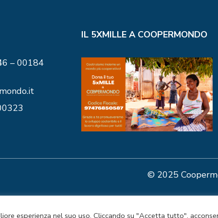
IL 5XMILLE A COOPERMONDO
146 – 00184
mondo.it
00323
© 2025 Coopermo
liore esperienza nel suo uso. Cliccando su "Accetta tutto", acconse