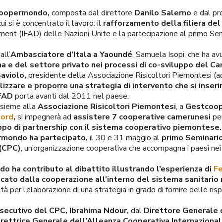
Coopermondo,
composta dal direttore
Danilo Salerno
e dal pr
ui si è concentrato il lavoro: il
rafforzamento della filiera del 
ment (IFAD) delle Nazioni Unite e la partecipazione al primo Sem
all’
Ambasciatore d’Itala a Yaoundé
, Samuela Isopi, che ha av
a e del settore privato nei processi di co-sviluppo del C
aviolo,
presidente della Associazione Risicoltori Piemontesi (
lizzare e proporre una strategia di intervento che si inse
FAD
porta avanti dal 2011 nel paese.
insieme alla
Associazione Risicoltori Piemontesi
, a
Gestcoo
nord
,
si impegnerà ad
assistere 7 cooperative camerunesi
per
uppo di partnership con il sistema cooperativo piemontese.
mondo ha partecipato,
il 30 e 31 maggio al
primo Seminario
 (CPC)
, un’organizzazione cooperativa che accompagna i paesi nei
 ha contributo al dibattito illustrando l’esperienza di
Fe
cato dalla cooperazione all’interno del sistema sanitario 
tà per l’elaborazione di una strategia in grado di fornire delle ri
secutivo del CPC, Ibrahima Ndour,
dal
Direttore Generale 
irettrice Generale dell’Alleanza Cooperativa Internazionale