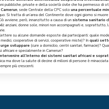
ioni pubbliche, private e della società civile che ha permesso di 
n Camerun
, sede Centrale della CPC solo
una percentuale min
o. Si tratta di un’area del Continente dove ogni giorno si muore d
 Ciò avviene, però, innanzitutto a causa di un
sistema sanitario c
li:
anziani, donne sole, minori non accompagnati e, soprattutto, l
rie.
riflettere su alcune domande esposte dai partecipanti: quale mode
 medici, cooperative di servizi, cooperative miste)? In
quali sett
à urge sviluppare
(cure a domicilio, centri sanitari, farmacie)? Qu
esi africani e specialmente in Camerun?
ntervenire all’interno dei sistemi sanitari africani e sop
ca ma dove la salute di decine di milioni di persone è minacciata o
 sempre più crescenti.