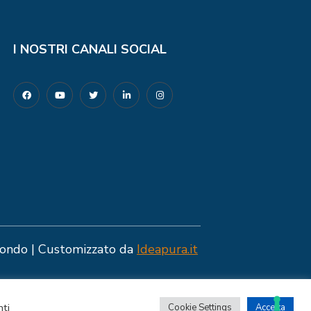
I NOSTRI CANALI SOCIAL
ndo | Customizzato da
Ideapura.it
nti
Cookie Settings
Accetta