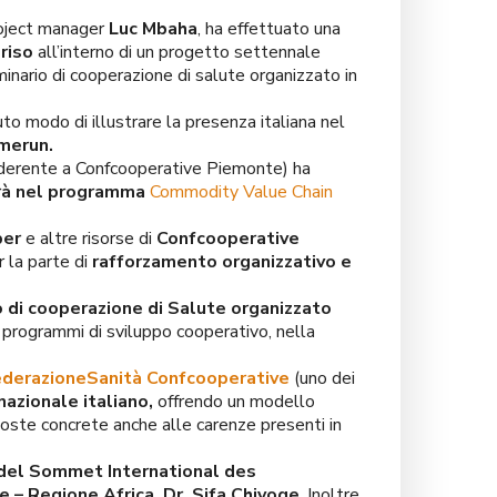
oject manager
Luc Mbaha
, ha effettuato una
riso
all’interno di un progetto settennale
inario di cooperazione di salute organizzato in
uto modo di illustrare la presenza italiana nel
amerun.
aderente a Confcooperative Piemonte) ha
rirà nel programma
Commodity Value Chain
per
e altre risorse di
Confcooperative
 la parte di
rafforzamento organizzativo e
 di cooperazione di Salute organizzato
 programmi di sviluppo cooperativo, nella
derazioneSanità Confcooperative
(uno dei
nazionale italiano,
offrendo un modello
sposte concrete anche alle carenze presenti in
del Sommet International des
 – Regione Africa, Dr. Sifa Chiyoge
. Inoltre,