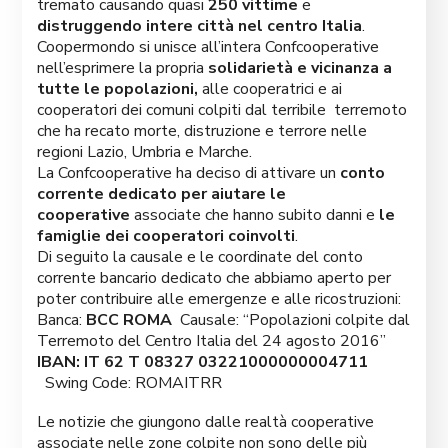
tremato causando quasi
250 vittime
e
distruggendo intere città nel centro Italia
.
Coopermondo si unisce all’intera Confcooperative
nell’esprimere la propria
solidarietà e vicinanza a
tutte le popolazioni,
alle cooperatrici e ai
cooperatori dei comuni colpiti dal terribile terremoto
che ha recato morte, distruzione e terrore nelle
regioni Lazio, Umbria e Marche.
La Confcooperative ha deciso di attivare un
conto
corrente dedicato per aiutare le
cooperative
associate che hanno subito danni e
le
famiglie dei cooperatori coinvolti
.
Di seguito la causale e le coordinate del conto
corrente bancario dedicato che abbiamo aperto per
poter contribuire alle emergenze e alle ricostruzioni:
Banca:
BCC ROMA
Causale: “Popolazioni colpite dal
Terremoto del Centro Italia del 24 agosto 2016”
IBAN: IT 62 T 08327 03221000000004711
Swing Code: ROMAITRR
Le notizie che giungono dalle realtà cooperative
associate nelle zone colpite non sono delle più