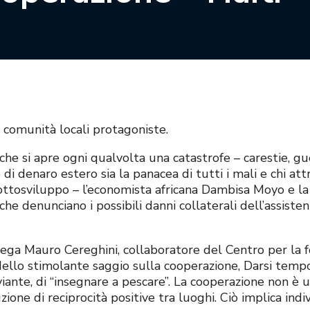
e comunità locali protagoniste.
he si apre ogni qualvolta una catastrofe – carestie, gue
i denaro estero sia la panacea di tutti i mali e chi att
sottosviluppo – l’economista africana Dambisa Moyo e la
che denunciano i possibili danni collaterali dell’assisten
ega Mauro Cereghini, collaboratore del Centro per la fo
llo stimolante saggio sulla cooperazione, Darsi tempo(Em
iante, di “insegnare a pescare”. La cooperazione non è
zione di reciprocità positive tra luoghi. Ciò implica indi