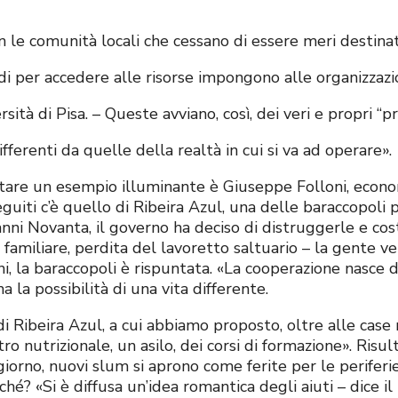
 le comunità locali che cessano di essere meri destinata
di per accedere alle risorse impongono alle organizzazio
tà di Pisa. – Queste avviano, così, dei veri e propri “pro
fferenti da quelle della realtà in cui si va ad operare».
tare un esempio illuminante è Giuseppe Folloni, econo
 seguiti c’è quello di Ribeira Azul, una delle baraccopoli
anni Novanta, il governo ha deciso di distruggerle e cos
n familiare, perdita del lavoretto saltuario – la gente v
nni, la baraccopoli è rispuntata. «La cooperazione nasce d
la possibilità di una vita differente.
di Ribeira Azul, a cui abbiamo proposto, oltre alle ca
o nutrizionale, un asilo, dei corsi di formazione». Risul
giorno, nuovi slum si aprono come ferite per le perifer
hé? «Si è diffusa un’idea romantica degli aiuti – dice il