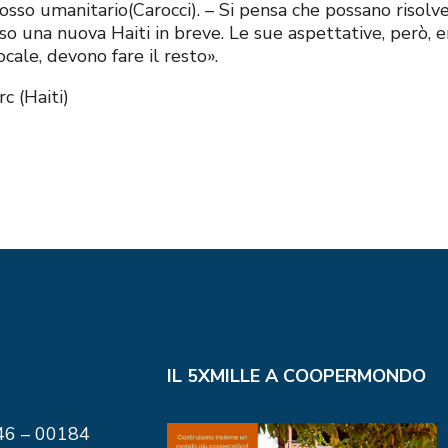
dosso umanitario(Carocci). – Si pensa che possano risolv
o una nuova Haiti in breve. Le sue aspettative, però, e
ocale, devono fare il resto».
c (Haiti)
IL 5XMILLE A COOPERMONDO
146 – 00184