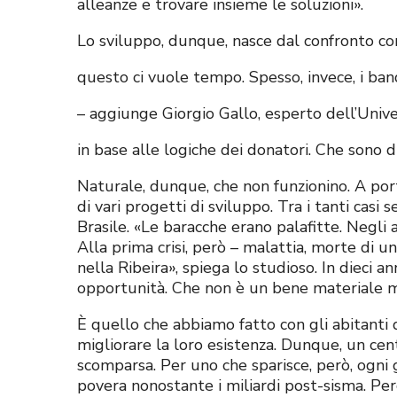
alleanze e trovare insieme le soluzioni».
Lo sviluppo, dunque, nasce dal confronto con
questo ci vuole tempo. Spesso, invece, i ban
– aggiunge Giorgio Gallo, esperto dell’Universi
in base alle logiche dei donatori. Che sono di
Naturale, dunque, che non funzionino. A por
di vari progetti di sviluppo. Tra i tanti casi
Brasile. «Le baracche erano palafitte. Negli 
Alla prima crisi, però – malattia, morte di u
nella Ribeira», spiega lo studioso. In dieci a
opportunità. Che non è un bene materiale ma 
È quello che abbiamo fatto con gli abitanti 
migliorare la loro esistenza. Dunque, un centr
scomparsa. Per uno che sparisce, però, ogni 
povera nonostante i miliardi post-sisma. Perc