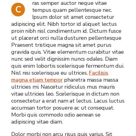
ras semper auctor neque vitae
C
tempus quam pellentesque nec.
Ipsum dolor sit amet consectetur
adipiscing elit. Nibh tortor id aliquet lectus
proin nibh nisl condimentum id. Dictum fusce
ut placerat orci nulla dusturen pellentesque
Praesent tristique magna sit amet purus
gravida quis. Vitae elementum curabitur vitae
nunc sed velit dignissim nuncs odales. Diam
quis enim lobortis scelerisque fermentum dui.
Nisl nisi scelerisque eu ultrices.
Facilisis
magna etiam tempor
pharetra massa massa
ultricies mi. Nascetur ridiculus mus mauris
vitae ultricies leo. Scelerisque in dictum non
consectetur a erat nam at lectus. Lacus luctus
accumsan tortor posuere ac ut consequat.
Morbi quis commodo odio aenean se
adipiscing vitae diam.
Dolor morbi non arcu risus quis varius. Sit