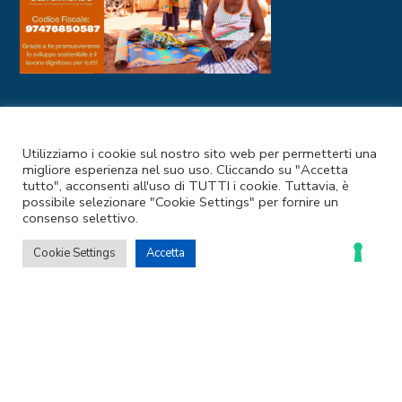
I NOSTRI CANALI SOCIAL
Utilizziamo i cookie sul nostro sito web per permetterti una
migliore esperienza nel suo uso. Cliccando su "Accetta
tutto", acconsenti all'uso di TUTTI i cookie. Tuttavia, è
possibile selezionare "Cookie Settings" per fornire un
consenso selettivo.
Cookie Settings
Accetta
Codice Fiscale e Partita IVA: 97476850587
Privacy Policy
–
Cookie Policy
© 2025 Coopermondo | Customizzato da
Ideapura.it