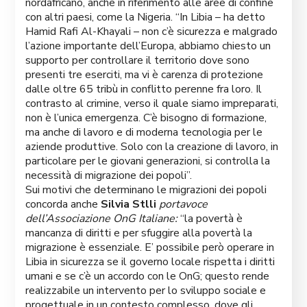
nordafricano, anche in riferimento alle aree di confine
con altri paesi, come la Nigeria. “In Libia – ha detto
Hamid Rafi Al-Khayali – non c’è sicurezza e malgrado
l’azione importante dell’Europa, abbiamo chiesto un
supporto per controllare il territorio dove sono
presenti tre eserciti, ma vi è carenza di protezione
dalle oltre 65 tribù in conflitto perenne fra loro. Il
contrasto al crimine, verso il quale siamo impreparati,
non è l’unica emergenza. C’è bisogno di formazione,
ma anche di lavoro e di moderna tecnologia per le
aziende produttive. Solo con la creazione di lavoro, in
particolare per le giovani generazioni, si controlla la
necessità di migrazione dei popoli”.
Sui motivi che determinano le migrazioni dei popoli
concorda anche
Silvia Stlli
portavoce
dell’Associazione OnG Italiane:
“la povertà è
mancanza di diritti e per sfuggire alla povertà la
migrazione è essenziale. E’ possibile però operare in
Libia in sicurezza se il governo locale rispetta i diritti
umani e se c’è un accordo con le OnG; questo rende
realizzabile un intervento per lo sviluppo sociale e
progettuale in un contesto complesso, dove gli