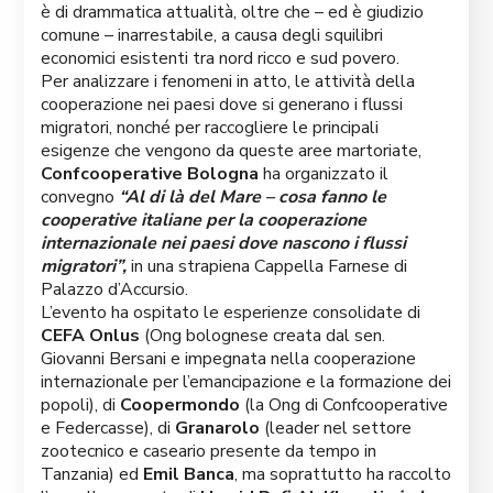
è di drammatica attualità, oltre che – ed è giudizio
comune – inarrestabile, a causa degli squilibri
economici esistenti tra nord ricco e sud povero.
Per analizzare i fenomeni in atto, le attività della
cooperazione nei paesi dove si generano i flussi
migratori, nonché per raccogliere le principali
esigenze che vengono da queste aree martoriate,
Confcooperative Bologna
ha organizzato il
convegno
“Al di là del Mare – cosa fanno le
cooperative italiane per la cooperazione
internazionale nei paesi dove nascono i flussi
migratori”,
in una strapiena Cappella Farnese di
Palazzo d’Accursio.
L’evento ha ospitato le esperienze consolidate di
CEFA Onlus
(Ong bolognese creata dal sen.
Giovanni Bersani e impegnata nella cooperazione
internazionale per l’emancipazione e la formazione dei
popoli), di
Coopermondo
(la Ong di Confcooperative
e Federcasse), di
Granarolo
(leader nel settore
zootecnico e caseario presente da tempo in
Tanzania) ed
Emil Banca
, ma soprattutto ha raccolto