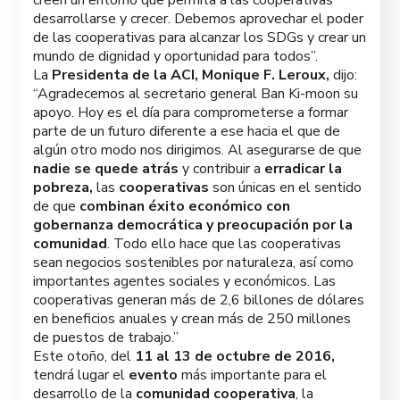
desarrollarse y crecer. Debemos aprovechar el poder
de las cooperativas para alcanzar los SDGs y crear un
mundo de dignidad y oportunidad para todos”.
La
Presidenta de la ACI, Monique F. Leroux,
dijo:
“Agradecemos al secretario general Ban Ki-moon su
apoyo. Hoy es el día para comprometerse a formar
parte de un futuro diferente a ese hacia el que de
algún otro modo nos dirigimos. Al asegurarse de que
nadie se quede atrás
y contribuir a
erradicar la
pobreza,
las
cooperativas
son únicas en el sentido
de que
combinan éxito económico con
gobernanza democrática y preocupación por la
comunidad
. Todo ello hace que las cooperativas
sean negocios sostenibles por naturaleza, así como
importantes agentes sociales y económicos. Las
cooperativas generan más de 2,6 billones de dólares
en beneficios anuales y crean más de 250 millones
de puestos de trabajo.”
Este otoño, del
11 al 13 de octubre de 2016,
tendrá lugar el
evento
más importante para el
desarrollo de la
comunidad cooperativa
, la