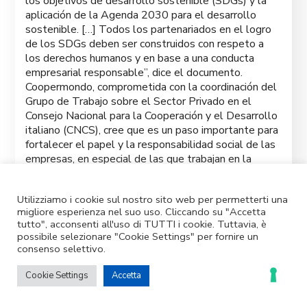
los objetivos de desarrollo sostenible (SDGs) y la
aplicación de la Agenda 2030 para el desarrollo
sostenible. […] Todos los partenariados en el logro
de los SDGs deben ser construidos con respeto a
los derechos humanos y en base a una conducta
empresarial responsable”, dice el documento.
Coopermondo, comprometida con la coordinación del
Grupo de Trabajo sobre el Sector Privado en el
Consejo Nacional para la Cooperación y el Desarrollo
italiano (CNCS), cree que es un paso importante para
fortalecer el papel y la responsabilidad social de las
empresas, en especial de las que trabajan en la
cooperación internacional para el desarrollo.
Descargar las
conclusiones del Consejo de la UE
(en
Utilizziamo i cookie sul nostro sito web per permetterti una
Inglés).
migliore esperienza nel suo uso. Cliccando su "Accetta
tutto", acconsenti all'uso di TUTTI i cookie. Tuttavia, è
possibile selezionare "Cookie Settings" per fornire un
consenso selettivo.
Cookie Settings
Accetta