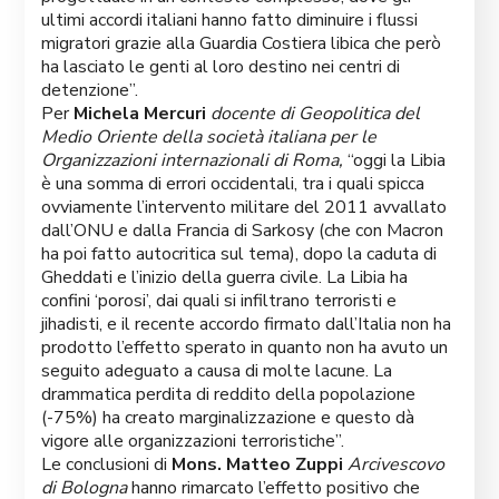
ultimi accordi italiani hanno fatto diminuire i flussi
migratori grazie alla Guardia Costiera libica che però
ha lasciato le genti al loro destino nei centri di
detenzione”.
Per
Michela Mercuri
docente di Geopolitica del
Medio Oriente della società italiana per le
Organizzazioni internazionali di Roma,
“oggi la Libia
è una somma di errori occidentali, tra i quali spicca
ovviamente l’intervento militare del 2011 avvallato
dall’ONU e dalla Francia di Sarkosy (che con Macron
ha poi fatto autocritica sul tema), dopo la caduta di
Gheddati e l’inizio della guerra civile. La Libia ha
confini ‘porosi’, dai quali si infiltrano terroristi e
jihadisti, e il recente accordo firmato dall’Italia non ha
prodotto l’effetto sperato in quanto non ha avuto un
seguito adeguato a causa di molte lacune. La
drammatica perdita di reddito della popolazione
(-75%) ha creato marginalizzazione e questo dà
vigore alle organizzazioni terroristiche”.
Le conclusioni di
Mons. Matteo Zuppi
Arcivescovo
di Bologna
hanno rimarcato l’effetto positivo che