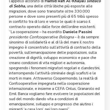
l’appello accorato di
Hamid Rafi Al-Khayali
sindaco
di Sebha,
una delle città libiche più esposte alle
migrazioni, dove sono transitate oltre 330.000
persone e dove sono presenti più di 65 tribù spesso
in conflitto tra di loro e verso le quali è scarso il
contrasto operato dalle forze dell’ordine esistenti.
“La cooperazione – ha esordito
Daniele Passini
presidente Confcooperative Bologna
– è da sempre
sinonimo di solidarietà e al di là del mare il nostro
impegno è concentrato sull’attività di contrasto della
povertà, sull’emancipazione delle popolazioni, sulla
creazione di dignità, sviluppo economico e pace che
creano condizioni di vita migliori e autonomia,
spegnendo i fenomeni migratori regolari e clandestini,
interrompendo l’attività criminale degli scafisti e le
morti in mare. Attraverso Coopermondo, la realtà di
Confcooperative impegnata nella cooperazione
internazionale, e insieme a CEFA Onlus, Granarolo ed
Emil Banca vogliamo fare evolvere le popolazioni del
sud del mondo dando vita a condizioni di
emancipazione, sviluppo e progresso che aiutino i
migranti ‘a casa loro’, nei loro paesi”.