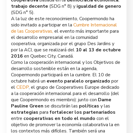
cooperativa
basada en la
democracia económica
,
trabajo decente
(SDG n° 8) y
igualdad de genero
(SDG n° 5).
A la luz de este reconocimiento, Coopermondo ha
sido invitado a participar en la
Cumbre Internacional
de las Cooperativas,
el evento más importante para
el desarrollo empresarial en la comunidad
cooperativa, organizada por el grupo Des Jardins y
por la ACI, que se realizará del
10 al 13 de octubre
2016
en Quebec City, Canadá.
Como la cooperación internacional y los Objetivos de
desarrollo sostenible están en la agenda,
Coopermondo participará en la cumbre. El 10 de
octubre habrá un
evento paralelo organizado
por
el
CEDP
, el grupo de Cooperatives Europe dedicado
a la cooperación internacional para el desarrollo (del
que Coopermondo es miembro): junto con
Dame
Pauline Green
se discutirán las
políticas
y las
estrategias
para
fortalecer los partenariados
entre
cooperativas en todo el mundo
con el
objetivo de promover la economía colaborativa la en
los contextos más difíciles. También será una