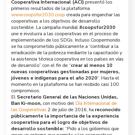
Cooperativa Internacional (ACI)
presentó los
primeros resultados de la plataforma
www.coopsfor2030.coop
creada para enganchar las
cooperativas a los objetivos de desarrollo
sostenible. La campaña mundial
#coopsfor2030
une e involucra a las cooperativas en el proceso de
implementación de los SDGs. Incluso Coopermondo
se ha comprometido públicamente a “contribuir a la
erradicación de la pobreza mediante la capacitación y
la asistencia técnica cooperativa en los países en vías
de desarrollo” con el fin de “
crear al menos 10
nuevas cooperativas gestionadas por mujeres,
jóvenes e indígenas para el año 2020
“. Hasta el
momento en la plataforma se han recibido casi 100
compromisos.
El
Secretario General de las Naciones Unidas,
Ban Ki-moon,
con motivo del
Día Internacional de
las Cooperativas
2 de julio de 2016, ha
reconocido
públicamente la importancia de la experiencia
cooperativa para el logro de objetivos de
desarrollo sostenible:
“Pido a los gobiernos que
creen un entorno que permita a las cooperativas