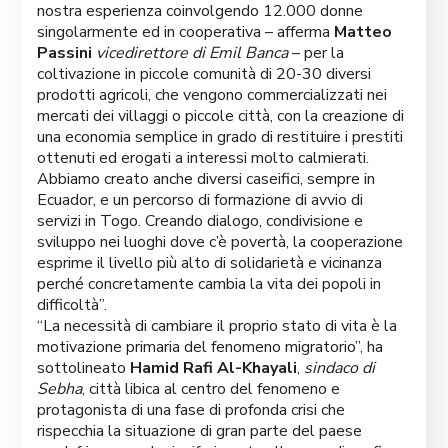
nostra esperienza coinvolgendo 12.000 donne
singolarmente ed in cooperativa – afferma
Matteo
Passini
vicedirettore di Emil Banca
– per la
coltivazione in piccole comunità di 20-30 diversi
prodotti agricoli, che vengono commercializzati nei
mercati dei villaggi o piccole città, con la creazione di
una economia semplice in grado di restituire i prestiti
ottenuti ed erogati a interessi molto calmierati.
Abbiamo creato anche diversi caseifici, sempre in
Ecuador, e un percorso di formazione di avvio di
servizi in Togo. Creando dialogo, condivisione e
sviluppo nei luoghi dove c’è povertà, la cooperazione
esprime il livello più alto di solidarietà e vicinanza
perché concretamente cambia la vita dei popoli in
difficoltà”.
“La necessità di cambiare il proprio stato di vita è la
motivazione primaria del fenomeno migratorio”, ha
sottolineato
Hamid Rafi Al-Khayali
,
sindaco di
Sebha
, città libica al centro del fenomeno e
protagonista di una fase di profonda crisi che
rispecchia la situazione di gran parte del paese