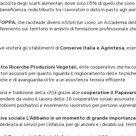
la raccolta degli scarti alimentari, dove solo l’8% di quelli che sono 
 beneficienza, redistribuito tra i lavoratori o dato in pasto agli a
 FOPPA,
che racchiude diversi istituti (un Liceo, un Accademia dell
iferimento sul territorio in ambito di formazione professionale ch
 visiterà gli stabilimenti di
Conserve Italia e Agrintesa,
esem
ntro Ricerche Produzioni Vegetali,
ente cooperativo che ha co
ltori associati per quanto riguarda il miglioramento delle tecniche
giche e di avanguardia oltre a un’assistenza tecnica efficiente.
ia e tradizione della città grazie alle
cooperative il Papavaro
ndere da vicino il lavoro delle 16 cooperative sociali associate ch
oblemi psichiatrici e inserimento lavorativo per persone vulnerabi
iva sociale L’Abbaino in un momento di grande importanza n
edicata ai servizi per l’infanzia, per gli anziani e i disabili sul terri