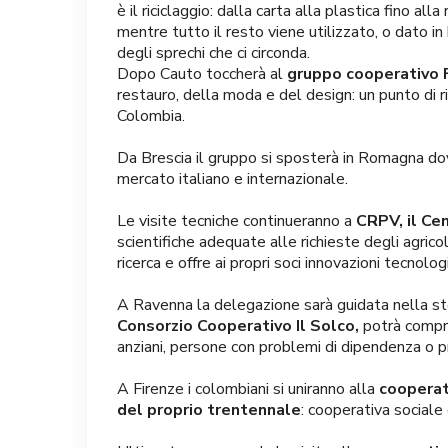
è il riciclaggio: dalla carta alla plastica fino al
mentre tutto il resto viene utilizzato, o dato in
degli sprechi che ci circonda.
Dopo Cauto toccherà al
gruppo cooperativo
restauro, della moda e del design: un punto di r
Colombia.
Da Brescia il gruppo si sposterà in Romagna dove
mercato italiano e internazionale.
Le visite tecniche continueranno a
CRPV, il Ce
scientifiche adequate alle richieste degli agrico
ricerca e offre ai propri soci innovazioni tecnolo
A Ravenna la delegazione sarà guidata nella stor
Consorzio Cooperativo Il Solco,
potrà compre
anziani, persone con problemi di dipendenza o pr
A Firenze i colombiani si uniranno alla
cooperat
del proprio trentennale
: cooperativa sociale d