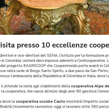
isita presso 10 eccellenze coope
irettori e vice-direttori del SENA, l’Istituto per la formazione 
n Colombia, visiterà dieci imprese aderenti a Confcooperative. La
rno del progetto #AGRICOOP che Coopermondo porta avanti in Co
dove nella sede di Borgo Santo Spirito, a due passi da San Pietr
presso l’ambasciata della Repubblica di Colombia in Italia, dove 
li attende la visita agli stabilimenti della
cooperativa Alpe d
cooperativa, che nasce all’inizio degli anni ’80 gestisce l’omoni
a dove la
cooperativa sociale Cauto
mostrerà l’impatto social
finalità l’inserimento lavorativo: oggi vi lavorano oltre 380 persone