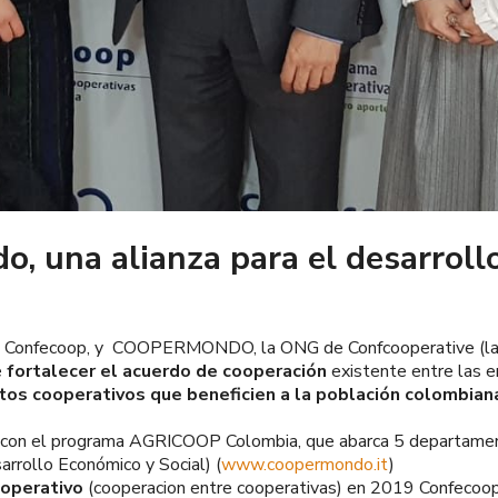
 una alianza para el desarrollo
 Confecoop, y
COOPERMONDO, la
ONG de Confcooperative (la 
e
fortalecer el acuerdo de cooperación
existente entre las e
os cooperativos que beneficien a la población colombian
 con
el programa
AGRICOOP Colombia,
que abarca 5 departame
rrollo Económico y Social) (
www.coopermondo.it
)
ooperativo
(cooperacion entre cooperativas) en
2019
Confecoop