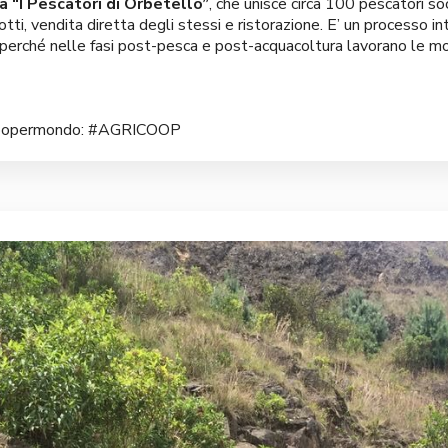
a “I Pescatori di Orbetello”
, che unisce circa 100 pescatori s
tti, vendita diretta degli stessi e ristorazione. E’ un processo i
 perché nelle fasi post-pesca e post-acquacoltura lavorano le mog
on Coopermondo: #AGRICOOP