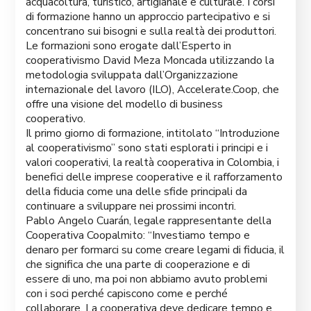
acquacoltura, turistico, artigianale e culturale. I corsi
di formazione hanno un approccio partecipativo e si
concentrano sui bisogni e sulla realtà dei produttori.
Le formazioni sono erogate dall’Esperto in
cooperativismo David Meza Moncada utilizzando la
metodologia sviluppata dall’Organizzazione
internazionale del lavoro (ILO), Accelerate.Coop, che
offre una visione del modello di business
cooperativo.
Il primo giorno di formazione, intitolato “Introduzione
al cooperativismo” sono stati esplorati i principi e i
valori cooperativi, la realtà cooperativa in Colombia, i
benefici delle imprese cooperative e il rafforzamento
della fiducia come una delle sfide principali da
continuare a sviluppare nei prossimi incontri.
Pablo Angelo Cuarán, legale rappresentante della
Cooperativa Coopalmito: “Investiamo tempo e
denaro per formarci su come creare legami di fiducia, il
che significa che una parte di cooperazione e di
essere di uno, ma poi non abbiamo avuto problemi
con i soci perché capiscono come e perché
collaborare. La cooperativa deve dedicare tempo e