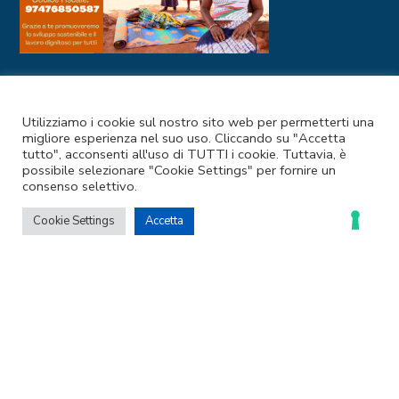
I NOSTRI CANALI SOCIAL
Utilizziamo i cookie sul nostro sito web per permetterti una
migliore esperienza nel suo uso. Cliccando su "Accetta
tutto", acconsenti all'uso di TUTTI i cookie. Tuttavia, è
possibile selezionare "Cookie Settings" per fornire un
consenso selettivo.
Cookie Settings
Accetta
Codice Fiscale e Partita IVA: 97476850587
Privacy Policy
–
Cookie Policy
© 2025 Coopermondo | Customizzato da
Ideapura.it
LE TUE PREFERENZE RELATIVE ALLA