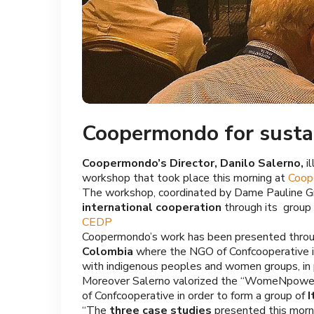
Coopermondo for susta
Coopermondo’s Director, Danilo Salerno,
i
workshop that took place this morning at
Coop
The workshop, coordinated by Dame Pauline Gre
international cooperation
through its group 
CEDP
Coopermondo’s work has been presented thro
Colombia
where the NGO of Confcooperative is
with indigenous peoples and women groups, in 
Moreover Salerno valorized the “WomeNpower
of Confcooperative in order to form a group of
I
“The
three case studies
presented this morn