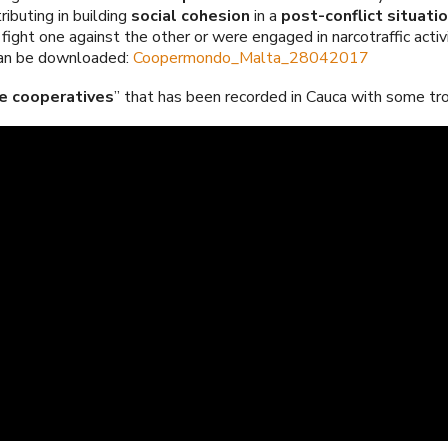
ibuting in building
social cohesion
in a
post-conflict situati
fight one against the other or were engaged in narcotraffic acti
 can be downloaded:
Coopermondo_Malta_28042017
re cooperatives
” that has been recorded in Cauca with some t