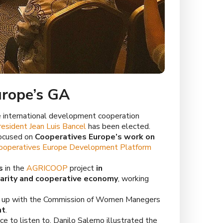
urope’s GA
e international development cooperation
esident Jean Luis Bancel
has been elected.
focused on
Cooperatives Europe’s work on
ooperatives Europe Development Platform
s
in the
AGRICOOP
project
in
arity and cooperative economy
, working
.
t up with the Commission of Women Manegers
nt
.
e to listen to.
Danilo Salerno illustrated the