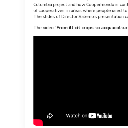
Colombia project and how Coopermondo is contr
of cooperatives, in areas where people used to 
The slides of Director Salerno’s presentation
The video “
From illicit crops to acquacoltu