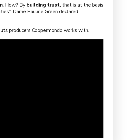
on
. How? By
building trust,
that is at the basis
vities”, Dame Pauline Green declared.
routs producers Coopermondo works with.