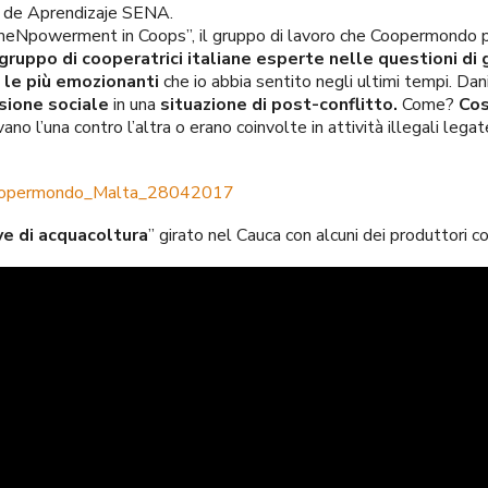
al de Aprendizaje SENA.
omeNpowerment in Coops”, il gruppo di lavoro che Coopermondo p
gruppo di cooperatrici italiane esperte nelle questioni di 
le più emozionanti
che io abbia sentito negli ultimi tempi. Da
sione sociale
in una
situazione di post-conflitto.
Come?
Cos
 l’una contro l’altra o erano coinvolte in attività illegali legate 
opermondo_Malta_28042017
ive di acquacoltura
” girato nel Cauca con alcuni dei produttori