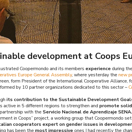
inable development at Coops E
llustrated Coopermondo and its members
experience
during th
eratives Europe General Assembly
, where yesterday the
new pr
en, form President of the International Cooperative Alliance, 
formed by 10 partner organizations dedicated to this sector –
C
ugh
its contribution to the Sustainable Development Goal
 active in 5 different regions to strengthen and
promote solid
partnership with the
Servicio Nacional de Aprendizaje SENA
ment in Coops” project, a working group that Coopermondo se
talian cooperators expert on gender issues in developme
ing has been the
most impressive
ones I had recently the chanc