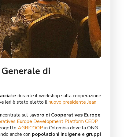
 Generale di
sociate
durante il workshop sulla cooperazione
ve ieri è stato eletto il
nuovo presidente Jean
oncentrata sul
lavoro di Cooperatives Europe
ratives Europe Development Platform CEDP
 progetto
AGRICOOP
in Colombia dove la ONG
rando anche con
popolazioni indigene
e
gruppi