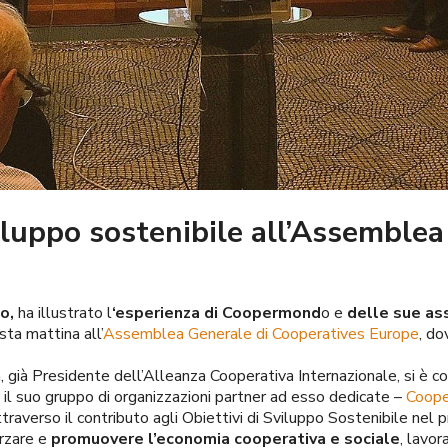
luppo sostenibile all’Assemblea
o,
ha illustrato l
‘esperienza di Coopermond
o e
delle sue as
sta mattina all’
Assemblea Generale di Cooperatives Europe
, do
già Presidente dell’Alleanza Cooperativa Internazionale, si è c
il suo gruppo di organizzazioni partner ad esso dedicate –
Coope
raverso il contributo agli Obiettivi di Sviluppo Sostenibile nel
orzare e
promuovere l’economia cooperativa e sociale
, lavo