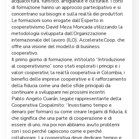
acquacoltura, turistico, artigianale e culturale. I corsi
di formazione hanno un approccio partecipativo e si
concentrano sui bisogni e sulla realtà dei produttori.
Le formazioni sono erogate dall’Esperto in
cooperativismo David Meza Moncada utilizzando la
metodologia sviluppata dall’Organizzazione
internazionale del lavoro (ILO), Accelerate.Coop, che
offre una visione del modello di business
cooperativo.
Il primo giorno di formazione, intitolato “Introduzione
al cooperativismo” sono stati esplorati i principi e i
valori cooperativi, la realtà cooperativa in Colombia, i
benefici delle imprese cooperative e il rafforzamento
della fiducia come una delle sfide principali da
continuare a sviluppare nei prossimi incontri.
Pablo Angelo Cuarán, legale rappresentante della
Cooperativa Coopalmito: “Investiamo tempo e
denaro per formarci su come creare legami di fiducia, il
che significa che una parte di cooperazione e di
essere di uno, ma poi non abbiamo avuto problemi
con i soci perché capiscono come e perché
collaborare. La cooperativa deve dedicare tempo e