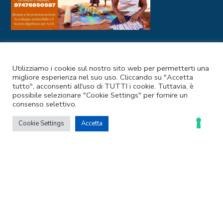
I NOSTRI CANALI SOCIAL
Utilizziamo i cookie sul nostro sito web per permetterti una
migliore esperienza nel suo uso. Cliccando su "Accetta
tutto", acconsenti all'uso di TUTTI i cookie. Tuttavia, è
possibile selezionare "Cookie Settings" per fornire un
consenso selettivo.
Cookie Settings
Accetta
Codice Fiscale e Partita IVA: 97476850587
Privacy Policy
–
Cookie Policy
© 2025 Coopermondo | Customizzato da
Ideapura.it
LE TUE PREFERENZE RELATIVE ALLA