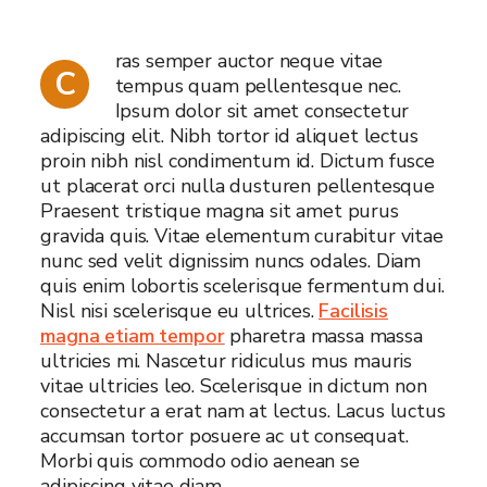
ras semper auctor neque vitae
C
tempus quam pellentesque nec.
Ipsum dolor sit amet consectetur
adipiscing elit. Nibh tortor id aliquet lectus
proin nibh nisl condimentum id. Dictum fusce
ut placerat orci nulla dusturen pellentesque
Praesent tristique magna sit amet purus
gravida quis. Vitae elementum curabitur vitae
nunc sed velit dignissim nuncs odales. Diam
quis enim lobortis scelerisque fermentum dui.
Nisl nisi scelerisque eu ultrices.
Facilisis
magna etiam tempor
pharetra massa massa
ultricies mi. Nascetur ridiculus mus mauris
vitae ultricies leo. Scelerisque in dictum non
consectetur a erat nam at lectus. Lacus luctus
accumsan tortor posuere ac ut consequat.
Morbi quis commodo odio aenean se
adipiscing vitae diam.