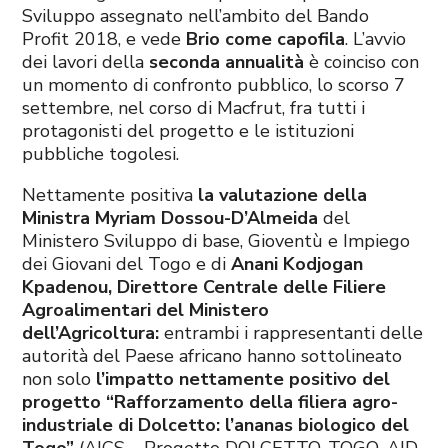
Sviluppo assegnato nell’ambito del Bando
Profit
2018, e vede
Brio come capofila
. L’avvio
dei lavori della
seconda annualità
è coinciso con
un momento di confronto pubblico, lo scorso 7
settembre, nel corso di Macfrut, fra tutti i
protagonisti del progetto e le istituzioni
pubbliche togolesi.
Nettamente positiva
la valutazione della
Ministra Myriam Dossou-D’Almeida
del
Ministero Sviluppo di base, Gioventù e Impiego
dei Giovani del Togo e di
Anani Kodjogan
Kpadenou, Direttore Centrale delle Filiere
Agroalimentari del Ministero
dell’Agricoltura:
entrambi i rappresentanti delle
autorità del Paese africano hanno sottolineato
non solo
l’impatto nettamente positivo del
progetto “
Rafforzamento della filiera agro-
industriale di Dolcetto: l’ananas biologico del
Togo”
(AICS – Progetto DOLCETTO_TOGO_AID