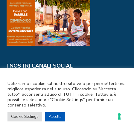
I NOSTRI CANALI SOCIAL
Utilizziamo i cookie sul nostro sito web per permetterti una
migliore esperienza nel suo uso. Cliccando su "Accetta
tutto", acconsenti all'uso di TUTTI i cookie. Tuttavia, è
possibile selezionare "Cookie Settings" per fornire un
consenso selettivo.
Cookie Settings
Accetta
Codice Fiscale e Partita IVA: 97476850587
Privacy Policy
–
Cookie Policy