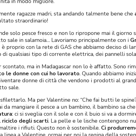
nità in modo migliore.
almente ragazze madri, sta andando talmente bene che
ultato straordinario!
ende solo pesce fresco e non lo ripropone mai il giorno 
otto sale in salamoia… Lavoriamo principalmente con i
Gr
d è proprio con la rete di GAS che abbiamo deciso di la
i qualsiasi tipo di corrente elettrica, dei pannelli solar
r scontato, ma in Madagascar non lo è affatto. Sono ri
o le donne con cui ho lavorato
. Quando abbiamo inizi
iventare donne di città che vendono i prodotti al grand
to sale.
 sfilettarlo. Ma per Valentine no: “Che fai butti le spine
ai da mangiare il pesce a un bambino, il bambino sa che c
atura
: ci si sveglia con il sole e con il buio si va a dor
l riciclo degli scarti
. La pelle e le lische contengono nu
ltire i rifiuti. Questo non è sostenibile.
Ci produrremo
linea a Valentine, ormai per noi la regina della sosteni