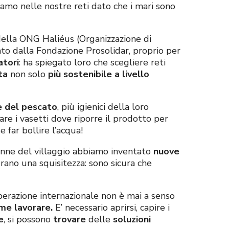
viamo nelle nostre reti dato che i mari sono
della ONG Haliéus (Organizzazione di
iato dalla Fondazione Prosolidar, proprio per
atori
: ha spiegato loro che scegliere reti
ta
non solo
più
sostenibile a livello
e del pescato
, più igienici della loro
are i vasetti dove riporre il prodotto per
e far bollire l’acqua!
onne del villaggio abbiamo inventato
nuove
Erano una squisitezza: sono sicura che
perazione internazionale non è mai a senso
me lavorare.
E’ necessario aprirsi, capire i
e
, si possono
trovare
delle
soluzioni