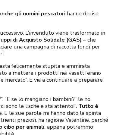
anche gli uomini pescatori
hanno deciso
successivo. L’invenduto viene trasformato in
uppi di Acquisto Solidale (GAS)
– che
nciare una campagna di raccolta fondi per
i.
masta felicemente stupita e ammirata
ato a mettere i prodotti nei vasetti erano
e mercato”. E via a continuare a preparare
?”. “E se lo mangiano i bambini?” le ho
i sono le lische e sta attento!”.
Tutto è
mire. E le sue parole mi hanno dato la spinta
trienti preziosi, ha ragione Valentine, perché
 cibo per animali,
appena potremmo
bilità.