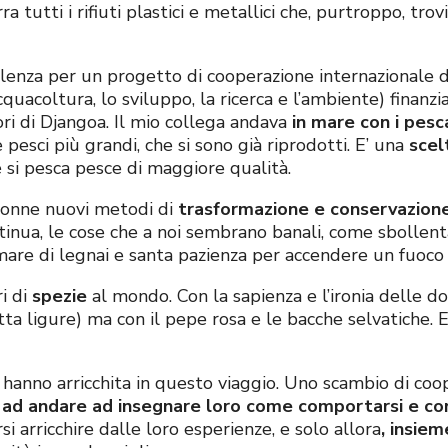
 tutti i rifiuti plastici e metallici che, purtroppo, tro
lenza per un progetto di cooperazione internazionale 
cquacoltura, lo sviluppo, la ricerca e l’ambiente) finanz
i di Djangoa. Il mio collega andava
in mare con i pesc
esci più grandi, che si sono già riprodotti. E’ una
scel
si pesca pesce di maggiore qualità.
donne nuovi metodi di
trasformazione e conservazion
ontinua, le cose che a noi sembrano banali, come sbollent
 armare di legnai e santa pazienza per accendere un fuoco 
i di
spezie
al mondo. Con la sapienza e l’ironia delle d
tta ligure) ma con il pepe rosa e le bacche selvatiche. 
 hanno arricchita in questo viaggio. Uno scambio di coo
 ad andare ad insegnare loro come comportarsi e co
rsi arricchire dalle loro esperienze, e solo allora
, insiem