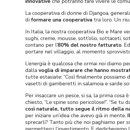
innovative
che potranno fare vivere le comu
La cooperativa di donne di Djangoa, gener
di
formare una cooperativa
tra loro. Un ris
In Italia, la nostra cooperativa Bio e Mare v
sughi, creme, mousse, sott’olio, sottaceti, s
contano per l’
80% del nostro fatturato
. E
portare nel villaggio, al momento sprovvisto d
L’energia è qualcosa che ormai noi diamo pe
dalla
voglia di imparare che hanno mostrat
tutte estasiate: “Così finalmente possiamo d
vasetti di gamberetti in salamoia e sarde sot
Per insaccare un pesce, si sa, la prima cosa è
chiesto, “Le spine sono pericolose!”. “Se tu d
così naturale, tutto segue il ritmo della n
per iniziare un’idea che avevo già in mente.
I
sprecarli? Tanto più che noi paghiamo per sma
permetterci l’investimento. E dedicheremo la 