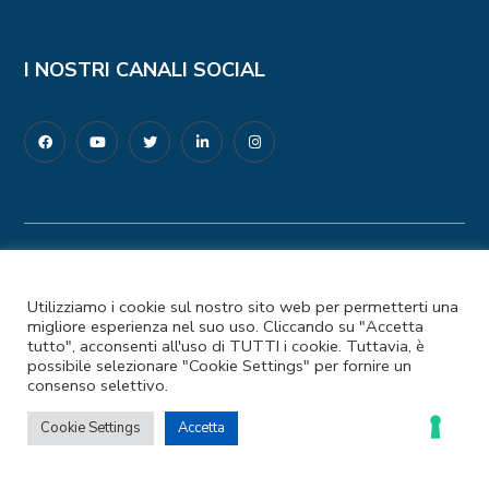
I NOSTRI CANALI SOCIAL
Codice Fiscale e Partita IVA: 97476850587
Privacy Policy
–
Cookie Policy
Utilizziamo i cookie sul nostro sito web per permetterti una
© 2025 Coopermondo | Customizzato da
migliore esperienza nel suo uso. Cliccando su "Accetta
Ideapura.it
tutto", acconsenti all'uso di TUTTI i cookie. Tuttavia, è
possibile selezionare "Cookie Settings" per fornire un
consenso selettivo.
LE TUE PREFERENZE RELATIVE ALLA
PRIVACY
Cookie Settings
Accetta
Informativa sulla raccolta