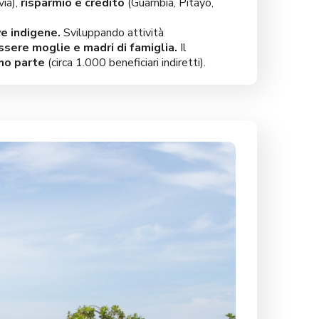
via),
risparmio e credito
(Guambia, Pitayo,
e indigene.
Sviluppando attività
essere moglie e madri di famiglia.
Il
nno parte
(circa 1.000 beneficiari indiretti).