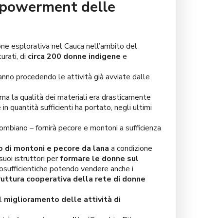
empowerment delle
ne esplorativa nel Cauca nell’ambito del
urati, di
circa 200 donne indigene
e
tanno procedendo le attività già avviate dalle
a la qualità dei materiali era drasticamente
in quantità sufficienti ha portato, negli ultimi
mbiano – fornirà pecore e montoni a sufficienza
o di montoni e pecore da lana
a condizione
uoi istruttori per
formare le donne sul
osufficientiche potendo vendere anche i
ruttura cooperativa della rete di donne
il
miglioramento delle attività di