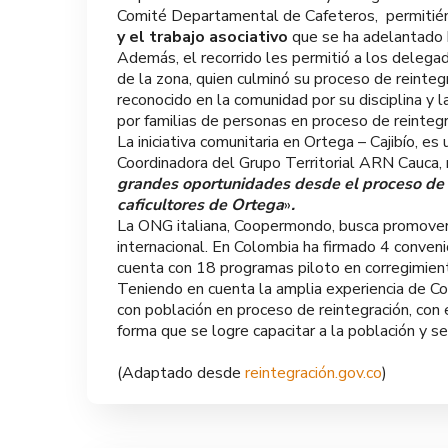
Comité Departamental de Cafeteros, permitiénd
y el trabajo asociativo
que se ha adelantado 
Además, el recorrido les permitió a los delegad
de la zona, quien culminó su proceso de reintegr
reconocido en la comunidad por su disciplina y la
por familias de personas en proceso de reintegr
La iniciativa comunitaria en Ortega – Cajibío, 
Coordinadora del Grupo Territorial ARN Cauca, 
grandes oportunidades desde el proceso de r
caficultores de Ortega
»
.
La ONG italiana, Coopermondo, busca promover e
internacional. En Colombia ha firmado 4 conven
cuenta con 18 programas piloto en corregimient
Teniendo en cuenta la amplia experiencia de C
con población en proceso de reintegración, con e
forma que se logre capacitar a la población y s
(Adaptado desde
reintegración.gov.co
)