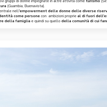
uovi gruppi di donne impegnate in altre attività come
turismo
(Sil
tura
(Guambia, Buenavista).
ntrale nell
’empowerment delle donne delle diverse riserv
identità come persone
con ambizioni proprie
al di fuori dell’
e della famiglia
e quindi su quello
della comunità di cui fa