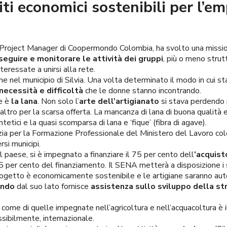
ti economici sostenibili per l’
 Project Manager di Coopermondo Colombia, ha svolto una missio
seguire e monitorare le attività dei gruppi
, più o meno strutt
eressate a unirsi alla rete.
ene nel municipio di Silvia. Una volta determinato il modo in cui s
ecessità e difficoltà
che le donne stanno incontrando.
e è
la lana
. Non solo l’
arte dell’artigianato
si stava perdendo m
altro per la scarsa offerta. La mancanza di lana di buona qualità e 
tetici e la quasi scomparsa di lana e ‘fique’ (fibra di agave).
ia per la Formazione Professionale del Ministero del Lavoro colo
rsi municipi.
 paese, si è impegnato a finanziare il 75 per cento dell
’acquist
25 per cento del finanziamento. Il SENA metterà a disposizione i s
progetto è economicamente sostenibile e le artigiane saranno aut
ndo
dal suo lato fornisce
assistenza sullo sviluppo della st
 come di quelle impegnate nell’agricoltura e nell’acquacoltura è 
ssibilmente, internazionale.