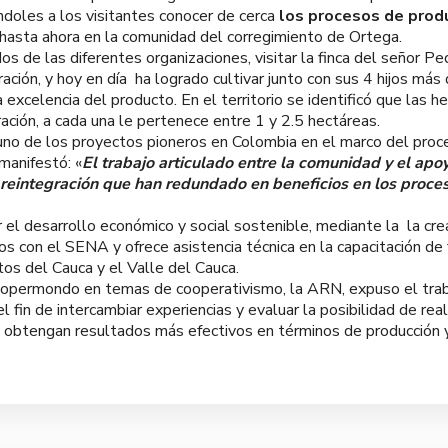
oles a los visitantes conocer de cerca
los procesos de produ
hasta ahora en la comunidad del corregimiento de Ortega.
os de las diferentes organizaciones, visitar la finca del señor P
ación, y hoy en día ha logrado cultivar junto con sus 4 hijos má
 excelencia del producto. En el territorio se identificó que las h
ación, a cada una le pertenece entre 1 y 2.5 hectáreas.
es uno de los proyectos pioneros en Colombia en el marco del pro
manifestó: «
El trabajo articulado entre la comunidad y el apoy
eintegración que han redundado en beneficios en los proces
l desarrollo económico y social sostenible, mediante la la crea
ios con el SENA y ofrece asistencia técnica en la capacitación 
os del Cauca y el Valle del Cauca.
oopermondo en temas de cooperativismo, la ARN, expuso el trab
l fin de intercambiar experiencias y evaluar la posibilidad de rea
e obtengan resultados más efectivos en términos de producción y