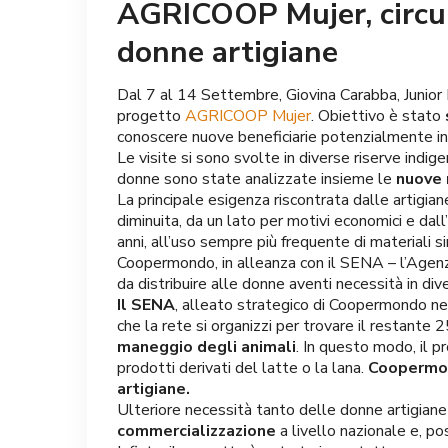
AGRICOOP Mujer, circui
donne artigiane
Dal 7 al 14 Settembre, Giovina Carabba, Junior
progetto
AGRICOOP Mujer
. Obiettivo è stato
conoscere nuove beneficiarie potenzialmente int
Le visite si sono svolte in diverse riserve indig
donne sono state analizzate insieme le
nuove n
La principale esigenza riscontrata dalle artigian
diminuita, da un lato per motivi economici e dall’
anni, all’uso sempre più frequente di materiali sin
Coopermondo, in alleanza con il SENA – l’Agenz
da distribuire alle donne aventi necessità in dive
Il SENA
, alleato strategico di Coopermondo nel
che la rete si organizzi per trovare il restante 
maneggio degli animali
. In questo modo, il 
prodotti derivati del latte o la lana.
Coopermo
artigiane.
Ulteriore necessità tanto delle donne artigiane
commercializzazione
a livello nazionale e, po