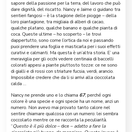
sapore della passione per la terra, del lavoro che può
dare dignità, del riscatto. Nancy e Jaime ci guidano tra
sentieri fangosi – è la stagione delle piogge – della
loro piantagione, tra migliaia di alberi di cacao,
qualche platano, qualche banano e qualche pianta di
coca. Queste ultime – ho scoperto – le trovi
dappertutto, sono come l’ortica da noi e passando
puoi prendere una foglia e masticarla per i suoi effetti
curativi e calmanti. Ma questa è un’altra storia. E’ una
meraviglia per gli occhi vedere centinaia di baccelli
colorati appesi a piante piuttosto tozze: ce ne sono
di gialli e di rossi con striature fucsia, verdi, arancio.
Impossibile credere che da li si arrivi alla cioccolata
calda …
Nancy ne prende uno e lo chiama
67
, perché ogni
colore è una specie e ogni specie ha un nome, anzi un
numero. Non avevo mai provato tanto calore nel
sentire chiamare qualcosa con un numero: lei sembra
coccolarlo mentre ce ne racconta la peculiarità.
“
Questo è il più dolce
– dice –
adatto a fare la