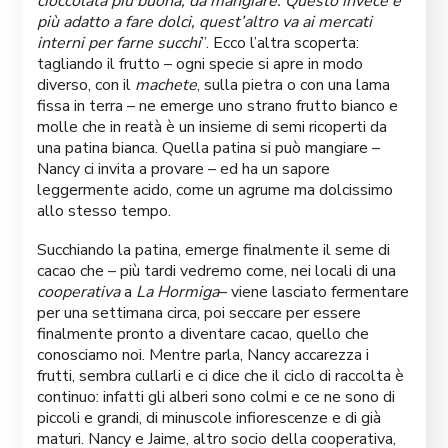
cioccolata più buona, da mangiare. Questo invece è
più adatto a fare dolci, quest’altro va ai mercati
interni per farne succhi
”. Ecco l’altra scoperta:
tagliando il frutto – ogni specie si apre in modo
diverso, con il
machete
, sulla pietra o con una lama
fissa in terra – ne emerge uno strano frutto bianco e
molle che in reatà è un insieme di semi ricoperti da
una patina bianca. Quella patina si può mangiare –
Nancy ci invita a provare – ed ha un sapore
leggermente acido, come un agrume ma dolcissimo
allo stesso tempo.
Succhiando la patina, emerge finalmente il seme di
cacao che – più tardi vedremo come, nei locali di una
cooperativa
a
La Hormiga
– viene lasciato fermentare
per una settimana circa, poi seccare per essere
finalmente pronto a diventare cacao, quello che
conosciamo noi. Mentre parla, Nancy accarezza i
frutti, sembra cullarli e ci dice che il ciclo di raccolta è
continuo: infatti gli alberi sono colmi e ce ne sono di
piccoli e grandi, di minuscole infiorescenze e di già
maturi. Nancy e Jaime, altro socio della cooperativa,