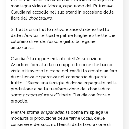
Poi, al mio arrivo, durante una visita in un villaggio di
montagna vicino a Mocoa, capoluogo del Putumayo,
Claudia mi accoglie nel suo stand in occasione della
fiera del
chontaduro
.
Si tratta di un frutto nativo e ancestrale estratto
dalle
chontas,
le tipiche palme lunghe e strette che
colorano di verde, rosso e giallo la regione
amazzonica.
Claudia è la rappresentante dell’Associazione
Asochon, formata da un gruppo di donne che hanno
visto attraverso le crepe del conflitto armato un faro
di resilienza e speranza nel commercio di questo
frutto. “Siamo una famiglia di donne impegnate nella
produzione e nella trasformazione del chontaduro,
somos chontadureras!”
ripete Claudia con forza e
orgoglio.
Mentre sforna
empanadas
, la donna mi spiega le
modalità di produzione delle farine locali, delle
conserve e dei succhi ottenuti dalla lavorazione di