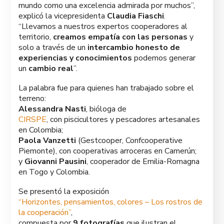
mundo como una excelencia admirada por muchos”,
explicó la vicepresidenta
Claudia Fiaschi
.
“Llevamos a nuestros expertos cooperadores al
territorio,
creamos empatía con las personas
y
solo a través de un
intercambio honesto de
experiencias y conocimientos
podemos generar
un
cambio real
”.
La palabra fue para quienes han trabajado sobre el
terreno:
Alessandra Nasti
, bióloga de
CIRSPE
, con piscicultores y pescadores artesanales
en Colombia;
Paola Vanzetti
(Gestcooper, Confcooperative
Piemonte), con cooperativas arroceras en Camerún;
y
Giovanni Pausini
, cooperador de Emilia-Romagna
en Togo y Colombia.
Se presentó la exposición
“Horizontes, pensamientos, colores – Los rostros de
la cooperación”
,
compuesta por
9 fotografías
que ilustran el