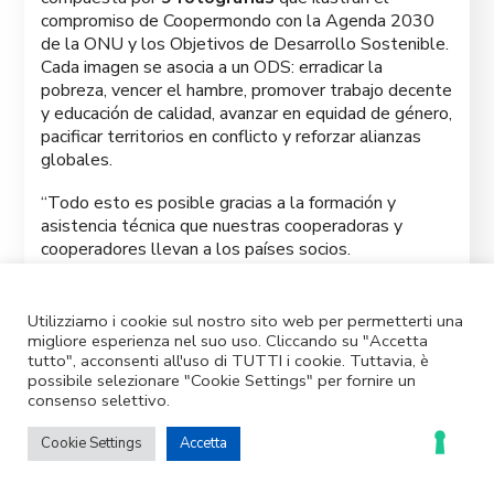
compromiso de Coopermondo con la Agenda 2030
de la ONU y los Objetivos de Desarrollo Sostenible.
Cada imagen se asocia a un ODS: erradicar la
pobreza, vencer el hambre, promover trabajo decente
y educación de calidad, avanzar en equidad de género,
pacificar territorios en conflicto y reforzar alianzas
globales.
“Todo esto es posible gracias a la formación y
asistencia técnica que nuestras cooperadoras y
cooperadores llevan a los países socios.
Según los beneficiarios, son ellos quienes marcan la
diferencia.
La clave del éxito de Coopermondo es
dar
Utilizziamo i cookie sul nostro sito web per permetterti una
migliore esperienza nel suo uso. Cliccando su "Accetta
respuestas prácticas a las necesidades de
tutto", acconsenti all'uso di TUTTI i cookie. Tuttavia, è
conocimiento
y facilitar el
acceso al mercado a
possibile selezionare "Cookie Settings" per fornire un
miles de productores
en países en desarrollo:
consenso selettivo.
mezclamos empatía y solidaridad con profesionalidad
y experiencia técnica”, concluyó el director
Danilo
Cookie Settings
Accetta
Salerno
.