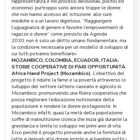
rappresentanza e nei processi decisionali, politici ed
economici, purtroppo sono ancora troppe le donne
che non hanno accesso all’ istruzione, alle cure
mediche e a un lavoro dignitoso. “Raggiungere
l’uguaglianza di genere e favorire l’empowerment di
ragazze e donne” come previsto da Agenda
2030, non è solo un diritto umano fondamentale, ma
la condizione necessaria per un modello di sviluppo di
cui tutti potranno beneficiare».
MOZAMBICO, COLOMBIA, ECUADOR, ITALIA:
STORIE COOPERATIVE DI PARI OPPORTUNITÀ
Africa Hand Project (Mozambico)
. L’obiettivo del
progetto è ridurre la fame e la povertà attraverso lo
sviluppo del settore lattiero-caseario e agricolo in
Mozambico, promuovendo una filiera cooperativa che
possa migliorare l’educazione nutrizionale della
popolazione e rendere le donne protagoniste. In
Mozambico infatti, quasi la metà della popolazione
soffre di malnutrizione cronica che inizia già durante la
gravidanza e limita lo sviluppo nei primi anni di vita.
Ecco perché il progetto prevede anche la fornitura di
latte e derivati alle donne incinte e ai bambini sotto i