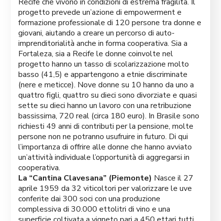
Recife che vivono in condizioni di estrema fragilità. Il
progetto prevede un’azione di empowerment e
formazione professionale di 120 persone tra donne e
giovani, aiutando a creare un percorso di auto-
imprenditorialità anche in forma cooperativa. Sia a
Fortaleza, sia a Recife le donne coinvolte nel
progetto hanno un tasso di scolarizzazione molto
basso (41,5) e appartengono a etnie discriminate
(nere e meticce). Nove donne su 10 hanno da uno a
quattro figli, quattro su dieci sono divorziate e quasi
sette su dieci hanno un lavoro con una retribuzione
bassissima, 720 real (circa 180 euro). In Brasile sono
richiesti 49 anni di contributi per la pensione, molte
persone non ne potranno usufruire in futuro. Di qui
l’importanza di offrire alle donne che hanno avviato
un’attività individuale l’opportunità di aggregarsi in
cooperativa.
La “Cantina Clavesana” (Piemonte)
Nasce il 27
aprile 1959 da 32 viticoltori per valorizzare le uve
conferite dai 300 soci con una produzione
complessiva di 30.000 ettolitri di vino e una
superficie coltivata a vigneto pari a 450 ettari tutti