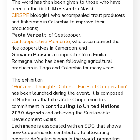
The word has then been given to those who have
been on the field:
Alessandra Nasti
,
CIRSPE
biologist who accompanied trout producers
and fishermen in Colombia to improve their
productions;
Paola Vanzetti
of Gestcooper,
Confcooperative Piemonte
, who accompanied the
rice cooperatives in Cameroon; and
Giovanni Pausini
, a cooperator from Emilia-
Romagna, who has been following agricultural
producers in Togo and Colombia for many years.
The exhibition
“Horizons, Thoughts, Colors – Faces of Co-operation”
has been launched during the event. It is composed
of
9 photos
that illustrate Coopermondo’s
commitment in
contributing to United Nations
2030 Agenda
and achieving the Sustainable
Development Goals.
Each image is associated with an SDG that shows
how Coopermondo contributes to alleviating
poverty, defeating hunger in the world, promoting