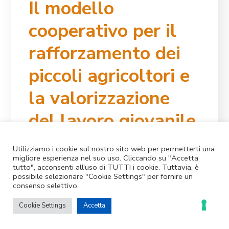
Il modello
cooperativo per il
rafforzamento dei
piccoli agricoltori e
la valorizzazione
del lavoro giovanile
e femminile
Utilizziamo i cookie sul nostro sito web per permetterti una
migliore esperienza nel suo uso. Cliccando su "Accetta
sull'isola di
tutto", acconsenti all'uso di TUTTI i cookie. Tuttavia, è
possibile selezionare "Cookie Settings" per fornire un
Santiago, Capo
consenso selettivo.
Verde
Cookie Settings
Accetta