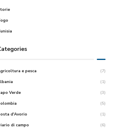
torie
Togo
unisia
Categories
gricoltura e pesca
(7)
lbania
(1)
apo Verde
(3)
olombia
(5)
osta d'Avorio
(1)
iario di campo
(6)