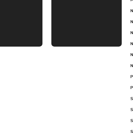
secondaria
femminile
N
d for
di Ebusiratsi
k
– Emuhaya
N
N
N
N
P
P
S
S
S
S