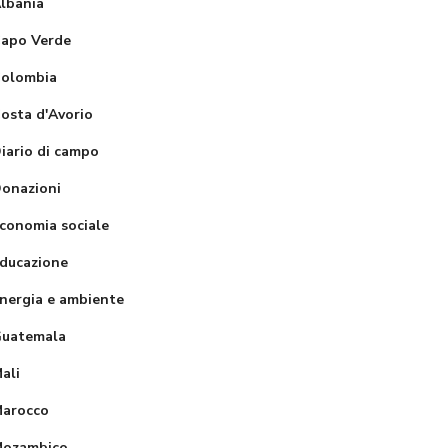
lbania
apo Verde
olombia
osta d'Avorio
iario di campo
onazioni
conomia sociale
Partecipazio
ducazione
ne alla
nergia e ambiente
ricostruzion
uatemala
e del
dormitorio
ali
distrutto da
arocco
Ristrutturaz
un incendio
ozambico