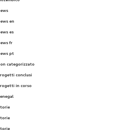
ione della
– scuola St.
News
scuola
Balhita girls
ews en
primaria di
secondary
Ebukhuliti
school
ews es
ews fr
ews pt
on categorizzato
rogetti conclusi
rogetti in corso
enegal
torie
torie
torie