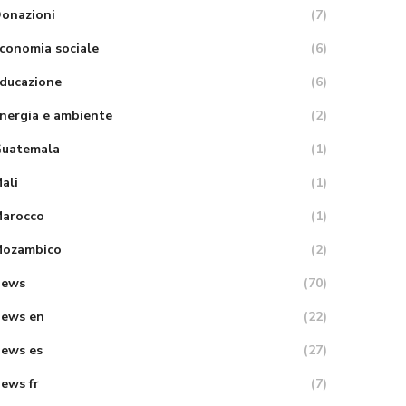
onazioni
(7)
conomia sociale
(6)
ducazione
(6)
nergia e ambiente
(2)
uatemala
(1)
ali
(1)
arocco
(1)
ozambico
(2)
News
(70)
ews en
(22)
ews es
(27)
ews fr
(7)