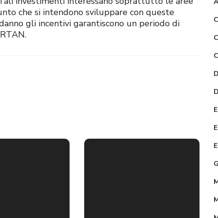
. Tali investimenti interessano soprattutto le aree
A
unto che si intendono sviluppare con queste
C
i danno gli incentivi garantiscono un periodo di
TARTAN.
C
C
D
D
E
Costruzione
E
del
E
laboratorio
G
tecnologico
di scienze
M
ICT nella
M
scuola
M