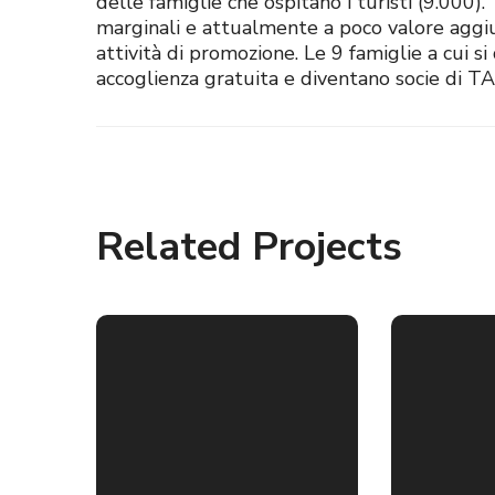
delle famiglie che ospitano i turisti (9.000)
marginali e attualmente a poco valore aggi
attività di promozione. Le 9 famiglie a cui s
accoglienza gratuita e diventano socie di 
Related Projects
e