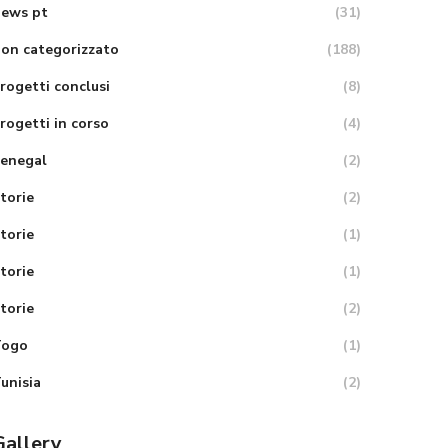
ews pt
(31)
on categorizzato
(188)
rogetti conclusi
(8)
rogetti in corso
(4)
enegal
(2)
torie
(2)
torie
(1)
torie
(1)
torie
(2)
Togo
(1)
unisia
(2)
Gallery