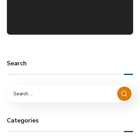
M.Art.E Métiers et art a
l’école
Search
Categories