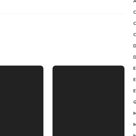
A
C
C
C
D
ostruzione
D
el
E
aboratorio
E
ecnologico
E
i scienze
CT nella
G
cuola
Ristrutturaz
M
econdaria
ione della
M
emminile
scuola
M