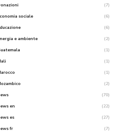
onazioni
(7)
conomia sociale
(6)
ducazione
(6)
nergia e ambiente
(2)
uatemala
(1)
ali
(1)
arocco
(1)
ozambico
(2)
News
(70)
ews en
(22)
ews es
(27)
ews fr
(7)