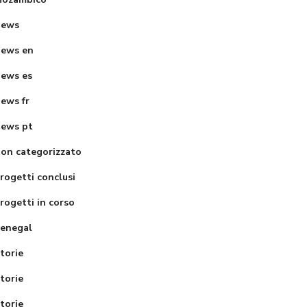
secondary
on centre 
News
school
Luanda
ews en
ews es
ews fr
ews pt
on categorizzato
rogetti conclusi
rogetti in corso
enegal
torie
torie
torie