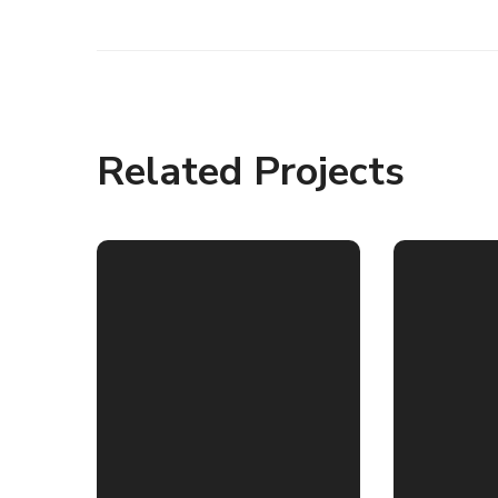
Related Projects
C
d
l
t
d
I
s
s
f