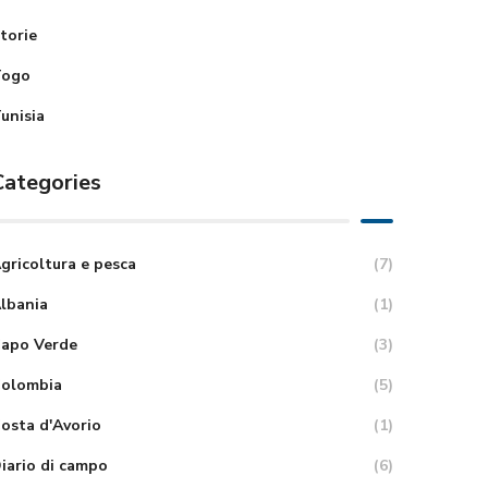
torie
Togo
unisia
Categories
gricoltura e pesca
(7)
lbania
(1)
apo Verde
(3)
olombia
(5)
osta d'Avorio
(1)
iario di campo
(6)