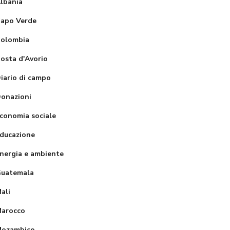
lbania
apo Verde
olombia
osta d'Avorio
iario di campo
Partecipazio
onazioni
ne alla
Ristruttur
conomia sociale
ricostruzion
ione e
ducazione
e del
ampliame
nergia e ambiente
dormitorio
o del St.
distrutto da
Joseph
uatemala
un incendio
Street
ali
– scuola St.
children
arocco
Balhita girls
rehabilitat
ozambico