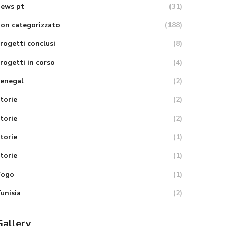
ews pt
(31)
on categorizzato
(188)
rogetti conclusi
(8)
rogetti in corso
(4)
enegal
(2)
torie
(2)
torie
(2)
torie
(1)
torie
(1)
Togo
(1)
unisia
(2)
Gallery