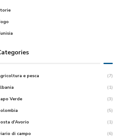
torie
Togo
unisia
Categories
gricoltura e pesca
(7)
lbania
(1)
apo Verde
(3)
olombia
(5)
osta d'Avorio
(1)
iario di campo
(6)