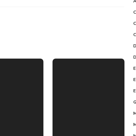
A
C
C
C
D
Costruzione
del
D
laboratorio
E
tecnologico
E
di scienze
E
ICT nella
G
scuola
secondaria
M
femminile
M
d for
di Ebusiratsi
M