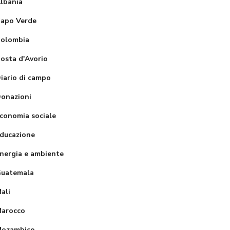
lbania
apo Verde
olombia
osta d'Avorio
iario di campo
Partecipazio
ne alla
onazioni
ricostruzion
conomia sociale
e del
ducazione
dormitorio
nergia e ambiente
distrutto da
uatemala
Ristrutturaz
un incendio
ione della
– scuola St.
ali
scuola
Balhita girls
arocco
primaria di
secondary
ozambico