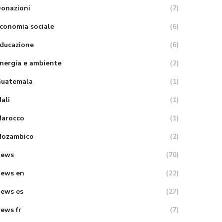
onazioni
(7)
conomia sociale
(6)
ducazione
(6)
nergia e ambiente
(2)
uatemala
(1)
ali
(1)
arocco
(1)
ozambico
(2)
News
(70)
ews en
(22)
ews es
(27)
ews fr
(7)