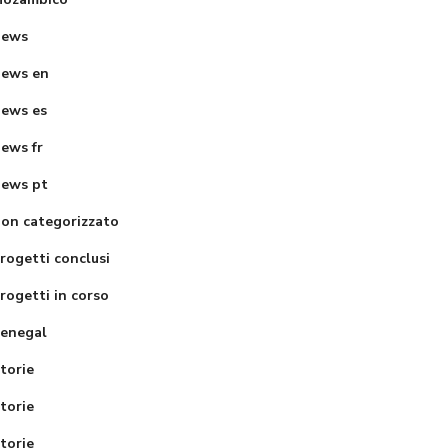
Ebukhuliti
school
News
ews en
ews es
ews fr
ews pt
on categorizzato
rogetti conclusi
rogetti in corso
enegal
torie
torie
torie